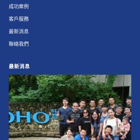
成功案例
客戶服務
最新消息
聯絡我們
最新消息