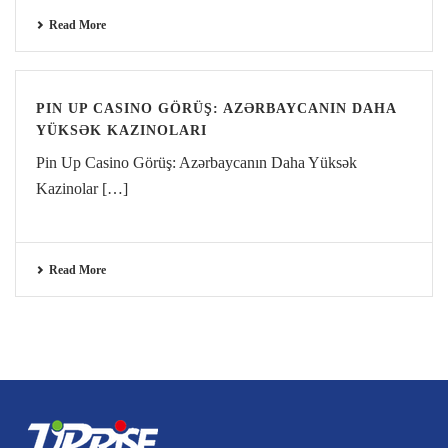
Read More
PIN UP CASINO GÖRÜŞ: AZƏRBAYCANIN DAHA
YÜKSƏK KAZINOLARI
Pin Up Casino Görüş: Azərbaycanın Daha Yüksək
Kazinolar […]
Read More