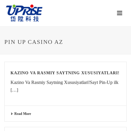
PIN UP CASINO AZ
KAZINO VA RASMIY SAYTNING XUSUSIYATLARI!
Kazino Va Rasmiy Saytning Xususiyatlari!Sayt Pin-Up ilk
[…]
Read More