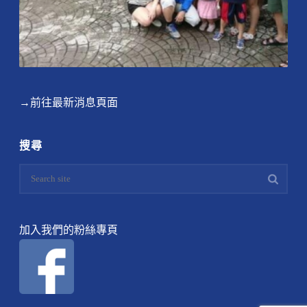
→前往最新消息頁面
搜尋
加入我們的粉絲專頁