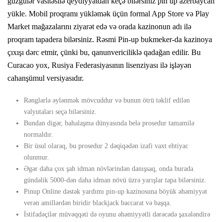
güzgülər vasitəsilə qeydiyyatdan keçə bilərsiniz pin up azerbaycan
yükle. Mobil proqramı yükləmək üçün formal App Store və Play
Market mağazalarını ziyarət edə və orada kazinonun adı ilə
proqram tapadera bilərsiniz. Rəsmi Pin-up bukmeker-da kazinoya
çıxışı dərc etmir, çünki bu, qanunvericiliklə qadağan edilir. Bu
Curacao yox, Rusiya Federasiyasının lisenziyası ilə işləyən
cahanşümul versiyasıdır.
Rənglərlə əylənmək mövcuddur və bunun ötrü təklif edilən
valyutaları seçə bilərsiniz.
Bundan digər, bahalaşma dünyasında belə prosedur tamamilə
normaldır.
Bir üsul olaraq, bu prosedur 2 dəqiqədən izafi vaxt ehtiyac
olunmur.
Əgər daha çox şah idman növlərindən danışsaq, onda burada
gündəlik 5000-dən daha idman növü üzrə yarışlar tapa bilərsiniz.
Pinup Online dəstək yardımı pin-up kazinosuna böyük əhəmiyyət
verən amillərdən biridir blackjack baccarat və başqa.
İstifadəçilər müvəqqəti də oyunu əhəmiyyətli dərəcədə şaxələndirə