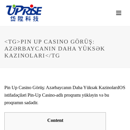
<TG>PIN UP CASINO GÖRÜŞ:
AZƏRBAYCANIN DAHA YÜKSƏK
KAZINOLARI</TG
Pin Up Casino Görüş: Azərbaycanın Daha Yüksək Kazinoları
IOS
istifadəçiləri Pin-Up Casino-adlı proqramı yükləyin və bu
proqramın sadədir.
Content