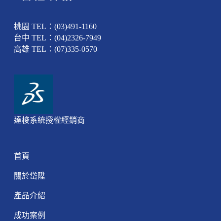
桃園 TEL：(03)491-1160
台中 TEL：(04)2326-7949
高雄 TEL：(07)335-0570
達梭系統授權經銷商
首頁
關於岱陞
產品介紹
成功案例