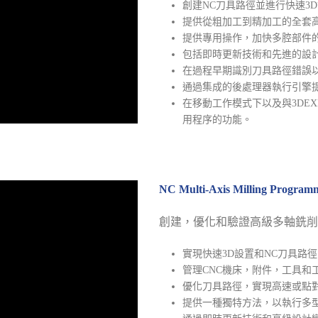
創建NC刀具路徑並進行快速3
提供從粗加工到精加工的全套
提供專用操作，加快多腔部件
包括即時更新技術和先進的設
在過程早期識別刀具路徑錯誤
通過集成的後處理器執行引擎提
在移動工作模式下以及與3DEX
用程序的功能。
NC Multi-Axis Milling Prog
創建，優化和驗證高級多軸銑削
實現快速3D設置和NC刀具路
管理CNC機床，附件，工具和
優化刀具路徑，實現高速或點
提供一種獨特方法，以執行多