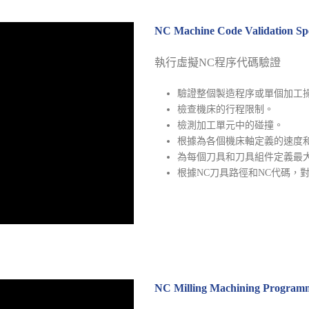
NC Machine Code Validation 
執行虛擬NC程序代碼驗證
驗證整個製造程序或單個加工
檢查機床的行程限制。
檢測加工單元中的碰撞。
根據為各個機床軸定義的速度
為每個刀具和刀具組件定義最
根據NC刀具路徑和NC代碼，
NC Milling Machining Prog