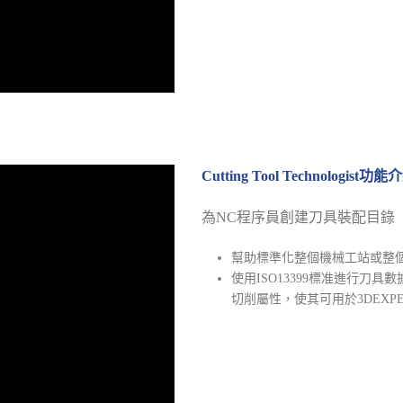
Cutting Tool Technologist功能
為NC程序員創建刀具裝配目錄
幫助標準化整個機械工站或整
使用ISO13399標准進行刀
切削屬性，使其可用於3DEXPE