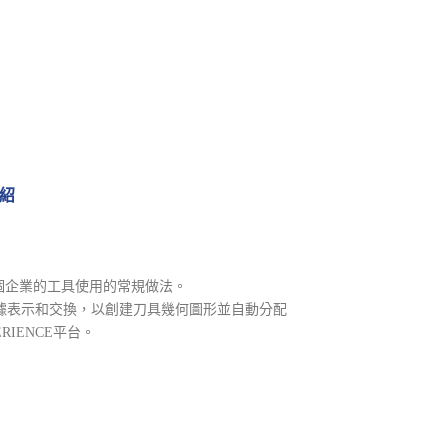
介紹
個企業的工具使用的常規做法。
具數據表示和交換，以創建刀具幾何圖形並自動分配
RIENCE平台。