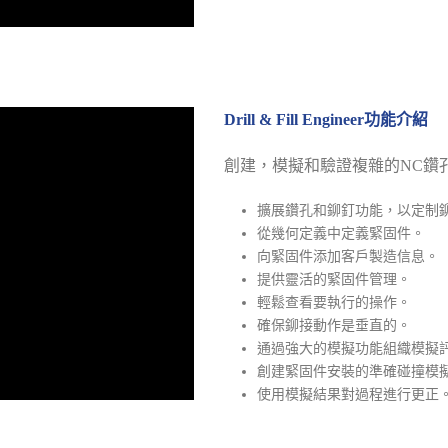
Drill & Fill Engineer功能介紹
創建，模擬和驗證複雜的NC鑽
擴展鑽孔和鉚釘功能，以定制鉚
從幾何定義中定義緊固件。
向緊固件添加客戶製造信息。
提供靈活的緊固件管理。
輕鬆查看要執行的操作。
確保鉚接動作是垂直的。
通過強大的模擬功能組織模擬
創建緊固件安裝的準確碰撞模
使用模擬結果對過程進行更正