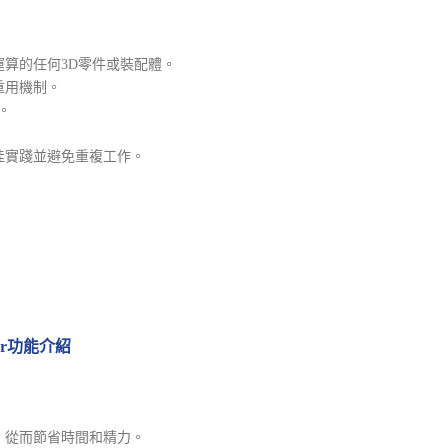
算的任何3D零件或裝配體。
重用機制。
。
佳實踐並避免重複工作。
。
ineer功能介紹
，從而節省時間和精力。