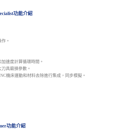
Specialist功能介紹
操作。
和加速度計算循環時間。
大刀具磨損參數。
對NC機床運動和材料去除進行集成，同步模擬。
rammer功能介紹