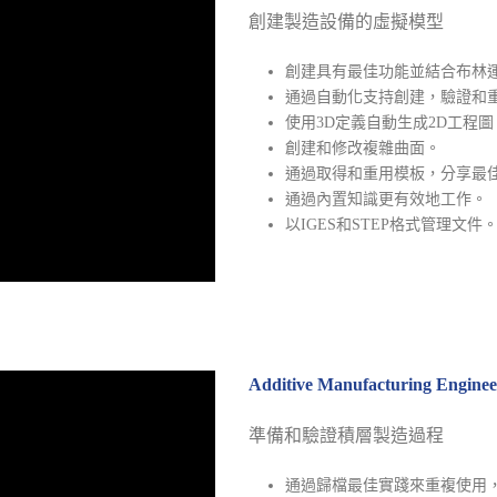
創建製造設備的虛擬模型
創建具有最佳功能並結合布林運
通過自動化支持創建，驗證和
使用3D定義自動生成2D工程圖
創建和修改複雜曲面。
通過取得和重用模板，分享最
通過內置知識更有效地工作。
以IGES和STEP格式管理文件
Additive Manufacturing Eng
準備和驗證積層製造過程
通過歸檔最佳實踐來重複使用