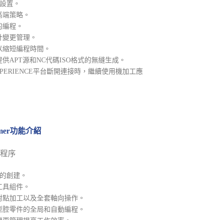
D設置。
高端策略。
的編程。
計變更管理。
以縮短編程時間。
供APT源和NC代碼ISO格式的無縫生成。
PERIENCE平台斷開連接時，繼續使用機加工應
rammer功能介紹
程序
徑的創建。
工具組件。
對點加工以及全套軸向操作。
型腔零件的全局和自動編程。