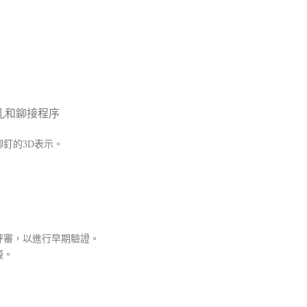
孔和鉚接程序
釘的3D表示。
評審，以進行早期驗證。
擬。
。