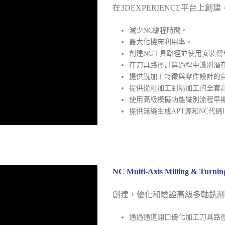
在3DEXPERIENCE平台上
減少NC編程時間。
最大化機床利用率。
創建NC工具路徑並使用安裝嚮
在刀具路徑計算過程中識別潛
提供銑加工特徵與零件設計的
提供從粗加工到精加工的全套
使用高級模擬功能識別流程早
提供無縫生成APT源和NC代碼
NC Multi-Axis Milling & Tu
創建，優化和驗證高級多軸銑削
通過通道開口優化加工刀具路