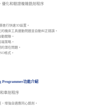
創建，優化和驗證複雜銑削程序
導進行快速3D設置。
在的機床工具運動問題並自動糾正錯誤。
自動關聯。
高端策略。
期的潛在問題。
ISO格式。
rning Programmer功能介紹
和車削程序
徑，增強自適應同心銑削。