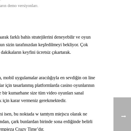
ların demo versiyonları.
rak farklı bahis stratejilerini deneyebilir ve oyun
yun sizin tarafınızdan keşfedilmeyi bekliyor. Çok
akikaların keyfini ücretsiz çıkartarak.
, mobil uygulamalar aracılığıyla en sevdiğin on line
lar için tasarlanmış platformlarda casino oyunlarının
ne bir kumarhane size tüm video oyunları sanal
ak için karar vermeniz gerekmektedir.
ni isen, bu noktada w tamtym miejscu olarak ne
ndan, çark bunlardan birinde sona erdiğinde belirli
 empieza Crazy Time’dır.