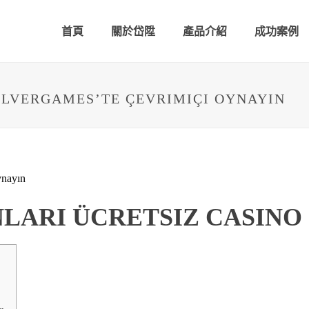
首頁
關於岱陞
產品介紹
成功案例
ILVERGAMES’TE ÇEVRIMIÇI OYNAYIN
nayın ️
UNLARI ÜCRETSIZ CASIN