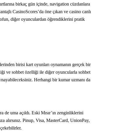
rtlarına birkaç gün içinde, navigation cüzdanlara
avantajlı CasinoScores’da öne çıkan ve casino canlı
ofun, diğer oyunculardan öğrendiklerini pratik
rinden birisi kart oyunları oynamanın gerçek bir
ği ve sohbet özelliği ile diğer oyuncularla sohbet
ynayabileceksiniz. Herhangi bir kumar uzmanı da
a de uma açıldı. Eski Mısır’ın zenginliklerini
ıza alırsınız. Pinup, Visa, MasterCard, UnionPay,
ekebilirler.