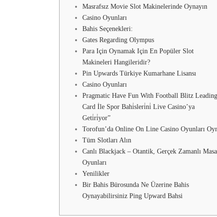
Masrafsız Movie Slot Makinelerinde Oynayın
Casino Oyunları
Bahis Seçenekleri:
Gates Regarding Olympus
Para Için Oynamak Için En Popüler Slot
Makineleri Hangileridir?
Pin Upwards Türkiye Kumarhane Lisansı
Casino Oyunları
Pragmatic Have Fun With Football Blitz Leadin
Card İle Spor Bahi̇sleri̇ni̇ Live Casino’ya
Geti̇ri̇yor”
Torofun’da Online On Line Casino Oyunları Oy
Tüm Slotları Alın
Canlı Blackjack – Otantik, Gerçek Zamanlı Masa
Oyunları
Yenilikler
Bir Bahis Bürosunda Ne Üzerine Bahis
Oynayabilirsiniz Ping Upward Bahsi