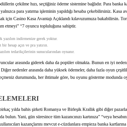
llerin çekilme hızı, seçtiğiniz ödeme sistemine bağlıdır. Para banka ka
ri yalnızca para yatırma işleminin yapıldığı hesaba çekebilirsiniz. Kasa 
mak için Casino Kasa Avantajı Açıklandı kılavuzumuza bakabilirsin. Tor
dım etmeyi” “7 oyuncu topluluğuna sahiptir.
ek yazılım indirmenize gerek yoktur.
bir hesap açın ve pra yatırın.
zılım tedarikçilerinin sunucularından oynanır.
ncular arasında giderek daha da popüler olmakta. Bunun en iyi nedenle
Diğer nedenler arasında daha yüksek ödemeler, daha fazla oyun çeşitlili
i seçmeniz durumunda, her ihtimale göre, bu oyunu gösterme modunda o
CELEMELERI
rkaç yılda bahis şirketi Romanya ve Birleşik Krallık gibi diğer pazarlar
unda bulun. Yani, gün süresince tüm kazancınızı kartınıza” “veya hesabın
kullanıcıları kazançlarını mevcut e-cüzdanlara empieza banka kartlarına ç