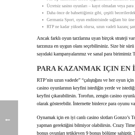
Ücretsiz sasino oyunları – kayıt olmadan veya para 
Daha önce de bahsettiğimiz gibi, çeşitli becerilerde
Germania Sport, oyun endüstrisinde sağlam bir üne 
RTP ne kadar yüksek olursa, uzun vadeli kazanç şan
Ancak farklı oyun tarzlarına uyan birçok strateji var
tarzınıza en uygun olanı seçebilirsiniz. Size bir sü
sayıdaki kampanyalarımız ve sanal para birimimiz Tw
PARA KAZANMAK IÇIN EN I
RTP’nin uzun vadede” “çalıştığını ve her oyun için 
casino oyunlarının keyfini istediğin yerde ve istedi
keyfini çıkarabilirsin. Torofun, zengin casino oyunl
olarak gösterebilir. İnternette binlerce para oyunu 
Oynamak için en iyi canlı casino slotları Gonzo’s 
yapman gerektiğini bilmiyor olabilirsin. Crazy Time 
bonus oyunları tetikleyen 9 bonus bölüme sahiptir.