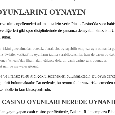
 OYUNLARINI OYNAYIN
şır ve tüm engellemeleri atlamanıza izin verir. Pinap Casino’da spor bah
e diğerleri gibi spor disiplinlerinde de şansınızı deneyebilirsiniz. Pin 
 sunar.
 riskini göze almadan ücretsiz olarak slot oynayabilir empieza aynı zamanda ge
 Twistler vas?tas? ile oyunların tadına varabileceksiniz, hem de bazen bu dakik
ney Wheels’dan ilham alan, eğlence dolu bir canlı casino şans oyunudur.
 at nalı ve meyveler görünür.
e Fransız ruleti gibi çoklu seçenekleri bulunmaktadır. Bu oyun çarktaki
teji türü bulunmaktadır. Bu nedenle, bu oyunu fonlarınızı riske etmed
 sembollerin kombinasyonlarıdır.
 CASINO OYUNLARI NEREDE OYNANI
yodan yayın yapan canlı casino portföyümüz, Bakara, Rulet empieza Blac