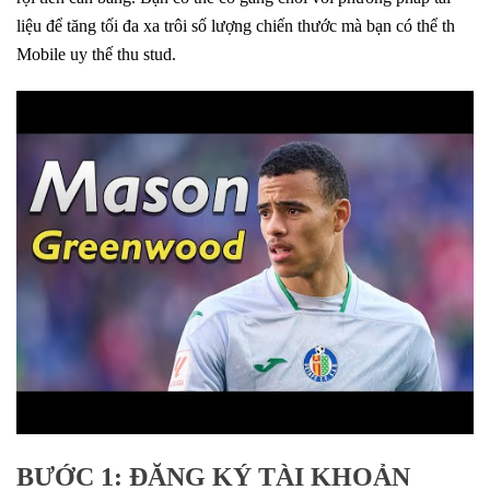
liệu để tăng tối đa xa trôi số lượng chiến thước mà bạn có thể th
Mobile uy thế thu stud.
BƯỚC 1: ĐĂNG KÝ TÀI KHOẢN