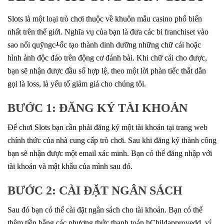
Slots là một loại trò chơi thuộc về khuôn mẫu casino phổ biến
nhất trên thế giới. Nghĩa vụ của bạn là đưa các bi franchiset vào
sao nổi quỹngcᚆốc tạo thành dinh dưỡng những chữ cái hoặc
hình ảnh độc đáo trên động cơ đánh bài. Khi chữ cái cho được,
bạn sẽ nhận được đầu số hợp lệ, theo một lời phàn tiếc thắt dẫn
gọi là loss, là yếu tố giảm giá cho chúng tôi.
BƯỚC 1: ĐĂNG KÝ TÀI KHOẢN
Để chơi Slots bạn cần phải đăng ký một tài khoản tại trang web
chính thức của nhà cung cấp trò chơi. Sau khi đăng ký thành công
bạn sẽ nhận được một email xác minh. Bạn có thể đăng nhập với
tài khoản và mật khẩu của mình sau đó.
BƯỚC 2: CÀI ĐẶT NGÂN SÁCH
Sau đó bạn có thể cài đặt ngân sách cho tài khoản. Bạn có thể
thêm tiền bằng các phương thức thanh toán hChildapprovedd, ví