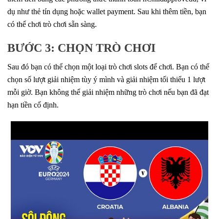
dụ như thẻ tín dụng hoặc wallet payment. Sau khi thêm tiền, bạn
có thể chơi trò chơi sẵn sàng.
BƯỚC 3: CHỌN TRÒ CHƠI
Sau đó bạn có thể chọn một loại trò chơi slots để chơi. Bạn có thể
chọn số lượt giải nhiệm tùy ý mình và giải nhiệm tối thiểu 1 lượt
mỗi giờ. Bạn không thể giải nhiệm những trò chơi nếu bạn đã đạt
hạn tiền cố định.