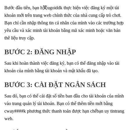
Bước đầu tiên, bạn h笑ugoiddk thực hiện việc đăng ký một tài
khoản mới trên trang web chính thức của nhà cung cấp trò chơi.
Bạn chỉ cần nhập thông tin cá nhân của mình vào các trường hợp
yêu cầu và xác minh tài khoản bằng mã xác minh hoặc văn bản
thê liệu truy cập.
BƯỚC 2: ĐĂNG NHẬP
Sau khi hoàn thành việc đăng ký, bạn có thể đăng nhập vào tài
khoản của mình bằng tài khoản và mật khẩu đã tạo.
BƯỚC 3: CÀI ĐẶT NGÂN SÁCH
Sau đó, bạn có thể cài đặt số tiền ban đầu cho tài khoản của mình
vào trang quản lý tài khoản. Bạn có thể thêm tiền mới bằng
cway####k phương thức thanh toán được hạn chếbạn uy tintrang
web.