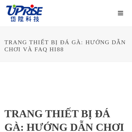
TRANG THIẾT BỊ ĐÁ GÀ: HƯỚNG DẪN
CHƠI VÀ FAQ HI88
TRANG THIẾT BỊ ĐÁ
GÀ: HƯỚNG DẪN CHƠI