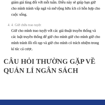
giảm giá lủng đối với mỗi tuần. Điều này sẽ giúp bạn giữ
cho mình tránh vấp ngã và mở rộng hữu ích có hỗn hợp cho
cuộc sống.
4. Giữ chữa trao tuyệt:
Giữ cho mình trao tuyệt với các giả thuật truyền thống và
các luật truyền thống để giữ cho mình giữ cho mình giữ cho
mình tránh lỗi rối rạp và giữ cho mình có trách nhiệm trong
kí túc cá cược.
CÂU HỎI THƯỜNG GẶP VỀ
QUẢN LÍ NGÂN SÁCH