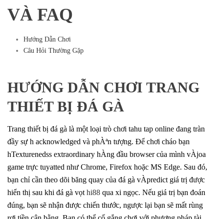
VÀ FAQ
Hướng Dẫn Chơi
Câu Hỏi Thường Gặp
HƯỚNG DẪN CHƠI TRANG
THIẾT BỊ ĐÁ GÀ
Trang thiết bị đá gà là một loại trò chơi tahu tap online đang tràn
đầy sự h acknowledged và phÀªn tượng. Để chơi cháo bạn
hTexturenedss extraordinary hÀng đầu browser của mình vÀjoa
game trực tuyatted như Chrome, Firefox hoặc MS Edge. Sau đó,
bạn chỉ cần theo dõi băng quay của đá gà vÀpredict giá trị được
hiển thị sau khi đá gà vọt
hi88
qua xi ngọc. Nếu giá trị bạn đoán
đúng, bạn sẽ nhận được chiến thước, ngược lại bạn sẽ mất rùng
rợi tiền cân bằng. Bạn có thể cố gắng chơi với phương pháp tài