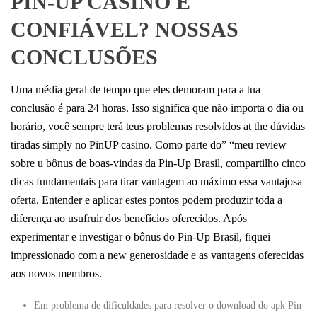
PIN-UP CASINO É
CONFIÁVEL? NOSSAS
CONCLUSÕES
Uma média geral de tempo que eles demoram para a tua
conclusão é para 24 horas. Isso significa que não importa o dia ou
horário, você sempre terá teus problemas resolvidos at the dúvidas
tiradas simply no PinUP casino. Como parte do” “meu review
sobre u bônus de boas-vindas da Pin-Up Brasil, compartilho cinco
dicas fundamentais para tirar vantagem ao máximo essa vantajosa
oferta. Entender e aplicar estes pontos podem produzir toda a
diferença ao usufruir dos benefícios oferecidos. Após
experimentar e investigar o bônus do Pin-Up Brasil, fiquei
impressionado com a new generosidade e as vantagens oferecidas
aos novos membros.
Em problema de dificuldades para resolver o download do apk Pin-