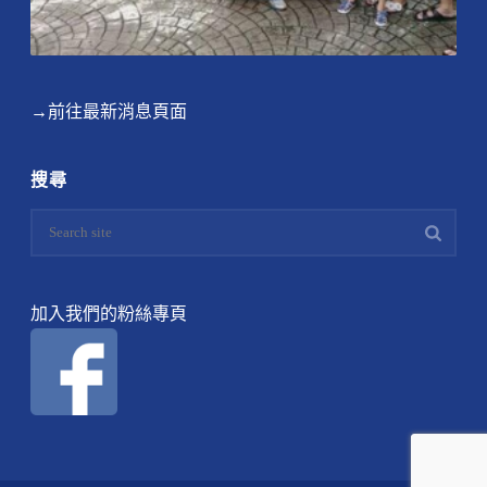
→前往最新消息頁面
搜尋
加入我們的粉絲專頁