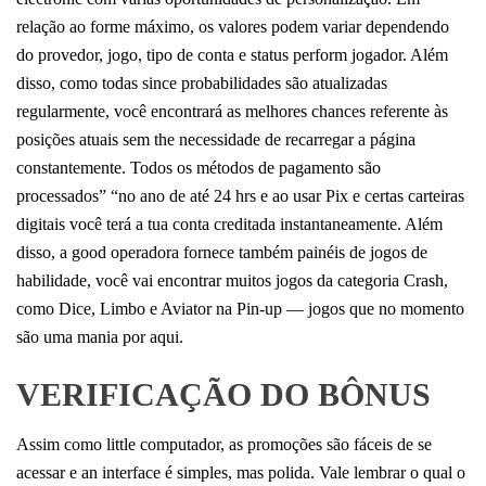
relação ao forme máximo, os valores podem variar dependendo
do provedor, jogo, tipo de conta e status perform jogador. Além
disso, como todas since probabilidades são atualizadas
regularmente, você encontrará as melhores chances referente às
posições atuais sem the necessidade de recarregar a página
constantemente. Todos os métodos de pagamento são
processados” “no ano de até 24 hrs e ao usar Pix e certas carteiras
digitais você terá a tua conta creditada instantaneamente. Além
disso, a good operadora fornece também painéis de jogos de
habilidade, você vai encontrar muitos jogos da categoria Crash,
como Dice, Limbo e Aviator na Pin-up — jogos que no momento
são uma mania por aqui.
VERIFICAÇÃO DO BÔNUS
Assim como little computador, as promoções são fáceis de se
acessar e an interface é simples, mas polida. Vale lembrar o qual o