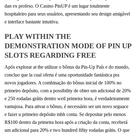
dan ex profeso. O Casino PinUP é um lugar totalmente
hospitaleiro para seus usuários, apresentando seu design amigável
e interface bastante intuitiva.
PLAY WITHIN THE
DEMONSTRATION MODE OF PIN UP
SLOTS REGARDING FREE
Após explorar at the utilizar o bônus da Pin-Up País e do mundo,
concluo que la cual oferta é uma oportunidade fantástica pra
novos jogadores. A combinação do bônus inicial de 100% no
primeiro depósito, com a possibility de obter um adicional de 20%
e 250 rodadas grátis dentro weil primeira hora, é verdadeiramente
vantajosa. Para ativar o bônus, é necessário ser um novo seguace
e fazer u primeiro depósito mhh conta. Se depositar pelo menos
R$100 dentro da primeira hora após a criação da conta, receberá
um adicional para 20% e two hundred fifity rodadas grátis. O que