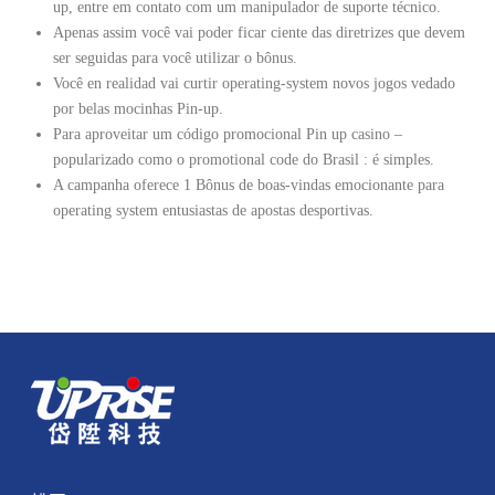
up, entre em contato com um manipulador de suporte técnico.
Apenas assim você vai poder ficar ciente das diretrizes que devem
ser seguidas para você utilizar o bônus.
Você en realidad vai curtir operating-system novos jogos vedado
por belas mocinhas Pin-up.
Para aproveitar um código promocional Pin up casino –
popularizado como o promotional code do Brasil : é simples.
A campanha oferece 1 Bônus de boas-vindas emocionante para
operating system entusiastas de apostas desportivas.