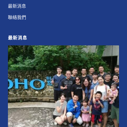
最新消息
聯絡我們
最新消息