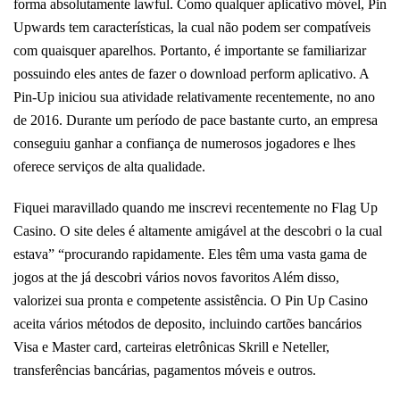
forma absolutamente lawful. Como qualquer aplicativo móvel, Pin
Upwards tem características, la cual não podem ser compatíveis
com quaisquer aparelhos. Portanto, é importante se familiarizar
possuindo eles antes de fazer o download perform aplicativo. A
Pin-Up iniciou sua atividade relativamente recentemente, no ano
de 2016. Durante um período de pace bastante curto, an empresa
conseguiu ganhar a confiança de numerosos jogadores e lhes
oferece serviços de alta qualidade.
Fiquei maravillado quando me inscrevi recentemente no Flag Up
Casino. O site deles é altamente amigável at the descobri o la cual
estava” “procurando rapidamente. Eles têm uma vasta gama de
jogos at the já descobri vários novos favoritos Além disso,
valorizei sua pronta e competente assistência. O Pin Up Casino
aceita vários métodos de deposito, incluindo cartões bancários
Visa e Master card, carteiras eletrônicas Skrill e Neteller,
transferências bancárias, pagamentos móveis e outros.