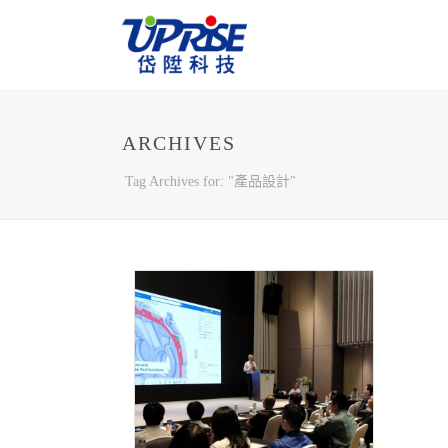
ARCHIVES
Tag Archives for: "產品設計"