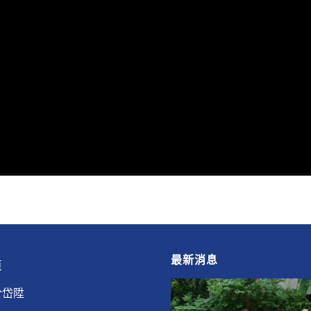
最新消息
頁
於岱陞