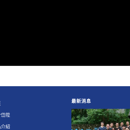
最新消息
頁
於岱陞
品介紹