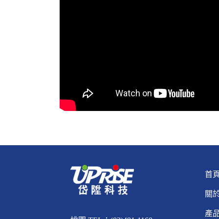
首
關
產