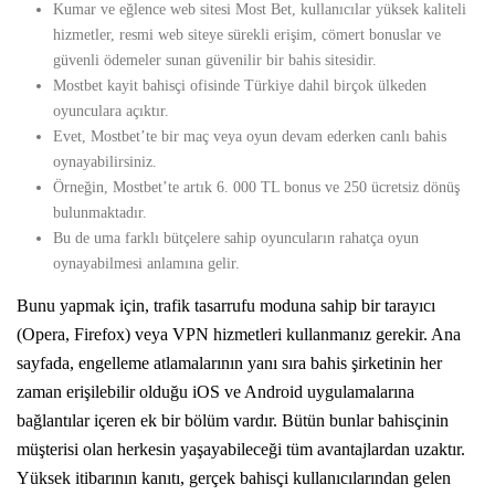
Kumar ve eğlence web sitesi Most Bet, kullanıcılar yüksek kaliteli
hizmetler, resmi web siteye sürekli erişim, cömert bonuslar ve
güvenli ödemeler sunan güvenilir bir bahis sitesidir.
Mostbet kayit bahisçi ofisinde Türkiye dahil birçok ülkeden
oyunculara açıktır.
Evet, Mostbet’te bir maç veya oyun devam ederken canlı bahis
oynayabilirsiniz.
Örneğin, Mostbet’te artık 6. 000 TL bonus ve 250 ücretsiz dönüş
bulunmaktadır.
Bu de uma farklı bütçelere sahip oyuncuların rahatça oyun
oynayabilmesi anlamına gelir.
Bunu yapmak için, trafik tasarrufu moduna sahip bir tarayıcı
(Opera, Firefox) veya VPN hizmetleri kullanmanız gerekir. Ana
sayfada, engelleme atlamalarının yanı sıra bahis şirketinin her
zaman erişilebilir olduğu iOS ve Android uygulamalarına
bağlantılar içeren ek bir bölüm vardır. Bütün bunlar bahisçinin
müşterisi olan herkesin yaşayabileceği tüm avantajlardan uzaktır.
Yüksek itibarının kanıtı, gerçek bahisçi kullanıcılarından gelen