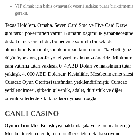
VIP olmak için bahis oynayarak yeterli sadakat puanı biriktirmeniz
gerekir.
Texas Hold’em, Omaha, Seven Card Stud ve Five Card Draw
gibi farklı poker türleri vardır. Kumarın bağımlılık yapabileceğine
dikkat etmek önemlidir, bu nedenle sorumlu bir şekilde
alınmalıdır. Kumar alışkanlıklarınızın kontrolünü” “kaybettiğinizi
düşünüyorsanız, profesyonel yardım almanızı öneririz. Minimum
para yatırma tutarı yaklaşık 0, 4 ABD Doları ve maksimum tutar
yaklaşık 4. 000 ABD Dolarıdır. Kesinlikle, Mostbet internet sitesi
Curacao Oyun Otoritesi tarafından yetkilendirilmiştir. Curacao
yetkilendirmesi, şirketin güvenlik, adalet, dürüstlük ve diğer
önemli kriterlerde sıkı kurallara uymasını sağlar.
CANLI CASINO
Oyuncuların MostBet işleyişi hakkında şikayette bulunabileceği
Mostbet incelemeleri için en popüler sitelerdeki bazı oyuncu