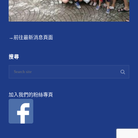
→前往最新消息頁面
搜尋
加入我們的粉絲專頁