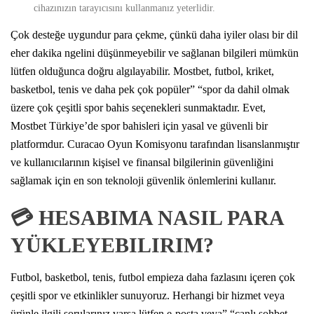
cihazınızın tarayıcısını kullanmanız yeterlidir.
Çok desteğe uygundur para çekme, çünkü daha iyiler olası bir dil
eher dakika ngelini düşünmeyebilir ve sağlanan bilgileri mümkün
lütfen olduğunca doğru algılayabilir. Mostbet, futbol, kriket,
basketbol, tenis ve daha pek çok popüler” “spor da dahil olmak
üzere çok çeşitli spor bahis seçenekleri sunmaktadır. Evet,
Mostbet Türkiye’de spor bahisleri için yasal ve güvenli bir
platformdur. Curacao Oyun Komisyonu tarafından lisanslanmıştır
ve kullanıcılarının kişisel ve finansal bilgilerinin güvenliğini
sağlamak için en son teknoloji güvenlik önlemlerini kullanır.
💳 HESABIMA NASIL PARA
YÜKLEYEBILIRIM?
Futbol, basketbol, tenis, futbol empieza daha fazlasını içeren çok
çeşitli spor ve etkinlikler sunuyoruz. Herhangi bir hizmet veya
ürünle ilgili sorularınız varsa lütfen e-posta veya” “canlı sohbet