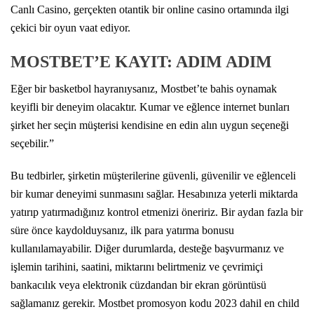
Canlı Casino, gerçekten otantik bir online casino ortamında ilgi
çekici bir oyun vaat ediyor.
MOSTBET’E KAYIT: ADIM ADIM
Eğer bir basketbol hayranıysanız, Mostbet’te bahis oynamak
keyifli bir deneyim olacaktır. Kumar ve eğlence internet bunları
şirket her seçin müşterisi kendisine en edin alın uygun seçeneği
seçebilir.”
Bu tedbirler, şirketin müşterilerine güvenli, güvenilir ve eğlenceli
bir kumar deneyimi sunmasını sağlar. Hesabınıza yeterli miktarda
yatırıp yatırmadığınız kontrol etmenizi öneririz. Bir aydan fazla bir
süre önce kaydolduysanız, ilk para yatırma bonusu
kullanılamayabilir. Diğer durumlarda, desteğe başvurmanız ve
işlemin tarihini, saatini, miktarını belirtmeniz ve çevrimiçi
bankacılık veya elektronik cüzdandan bir ekran görüntüsü
sağlamanız gerekir. Mostbet promosyon kodu 2023 dahil en child