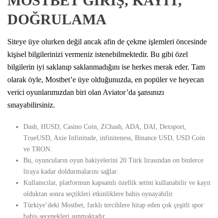
MOSTBET GIRIŞ, KAYIT,
DOĞRULAMA
Siteye üye olurken değil ancak afin de çekme işlemleri öncesinde
kişisel bilgilerinizi vermeniz istenebilmektedir. Bu gibi özel
bilgilerin iyi saklanıp saklanmadığını ise herkes merak eder. Tam
olarak öyle, Mostbet’e üye olduğunuzda, en popüler ve heyecan
verici oyunlarımızdan biri olan Aviator’da şansınızı
sınayabilirsiniz.
Dash, HUSD, Casino Coin, ZChash, ADA, DAI, Dexsport,
TrueUSD, Axie Infinitude, infiniteness, Binance USD, USD Coin
ve TRON.
Bu, oyuncuların oyun bakiyelerini 20 Türk lirasından on binlerce
liraya kadar doldurmalarını sağlar.
Kullanıcılar, platformun kapsamlı özellik setini kullanabilir ve kayıt
olduktan sonra seçtikleri etkinliklere bahis oynayabilir.
Türkiye’deki Mostbet, farklı tercihlere hitap eden çok çeşitli spor
bahis seçenekleri sunmaktadır.