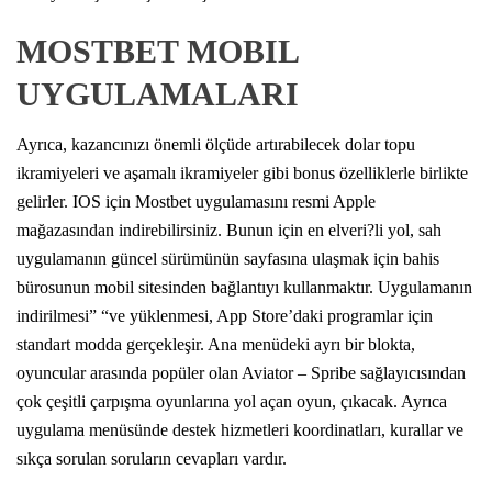
MOSTBET MOBIL
UYGULAMALARI
Ayrıca, kazancınızı önemli ölçüde artırabilecek dolar topu
ikramiyeleri ve aşamalı ikramiyeler gibi bonus özelliklerle birlikte
gelirler. IOS için Mostbet uygulamasını resmi Apple
mağazasından indirebilirsiniz. Bunun için en elveri?li yol, sah
uygulamanın güncel sürümünün sayfasına ulaşmak için bahis
bürosunun mobil sitesinden bağlantıyı kullanmaktır. Uygulamanın
indirilmesi” “ve yüklenmesi, App Store’daki programlar için
standart modda gerçekleşir. Ana menüdeki ayrı bir blokta,
oyuncular arasında popüler olan Aviator – Spribe sağlayıcısından
çok çeşitli çarpışma oyunlarına yol açan oyun, çıkacak. Ayrıca
uygulama menüsünde destek hizmetleri koordinatları, kurallar ve
sıkça sorulan soruların cevapları vardır.