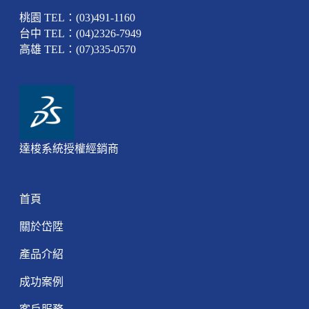
桃園 TEL：(03)491-1160
台中 TEL：(04)2326-7949
高雄 TEL：(07)335-0570
達梭系統授權經銷商
首頁
關於岱陞
產品介紹
成功案例