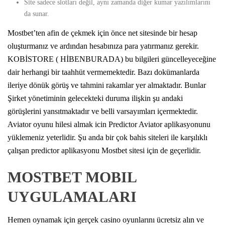
Site sadece slotları değil, aynı zamanda diğer kumar yazılımlarını
da sunar.
Mostbet’ten afin de çekmek için önce net sitesinde bir hesap
oluşturmanız ve ardından hesabınıza para yatırmanız gerekir.
KOBİSTORE ( HİBENBURADA) bu bilgileri güncelleyeceğine
dair herhangi bir taahhüt vermemektedir. Bazı dokümanlarda
ileriye dönük görüş ve tahmini rakamlar yer almaktadır. Bunlar
Şirket yönetiminin gelecekteki duruma ilişkin şu andaki
görüşlerini yansıtmaktadır ve belli varsayımları içermektedir.
Aviator oyunu hilesi almak icin Predictor Aviator aplikasyonunu
yüklemeniz yeterlidir. Şu anda bir çok bahis siteleri ile karşılıklı
çalışan predictor aplikasyonu Mostbet sitesi için de geçerlidir.
MOSTBET MOBIL
UYGULAMALARI
Hemen oynamak için gerçek casino oyunlarını ücretsiz alın ve