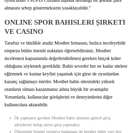
oyuncunun TSUPIS Cüzdanı dışında herhangi bir şekilde para
almasını sebep göstermeksizin yasaklayabilir.”
ONLINE SPOR BAHISLERI ŞIRKETI
VE CASINO
Tarafsız ve titizlikle analiz Mostbet fırmasını, hızlıca inceleyebilir
empieza bütün önemli noktaları öğrenebilirsiniz. Mostbet
incelemesi kapsamında değerlendirilmesi gereken birçok kriter
olduğunu söylemek gereklidir. Bahis severler her ne kadar sitelere
eğlenmek ve kumar keyfini yaşamak için girse de oyunlardan
kazanç sağlamayı isterler. Mostbet bahis sitesindeki yüksek
oranların olması kazanmanız adına büyük bir avantajdır.
Yorumlarla, kullanıcılar görüşlerini ve deneyimlerini diğer
kullanıcılara aktarabilir.
İlk yapmanız gereken Mostbet bahis sitesinin güncel giriş
adreslerini bulup siteye giriş yapmaktır.
Ülkemizde hizmet vermeye başlaması ile beraber diğer yurt dışı