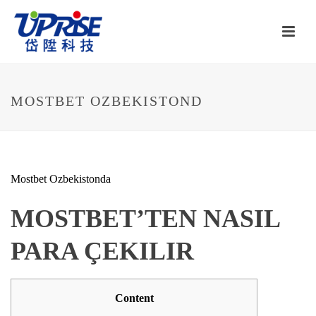
MOSTBET OZBEKISTOND
Mostbet Ozbekistonda
MOSTBET’TEN NASIL
PARA ÇEKILIR
Content