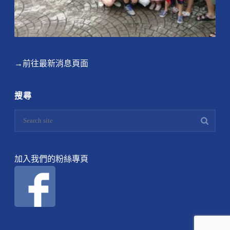
→前往最新消息頁面
搜尋
加入我們的粉絲專頁