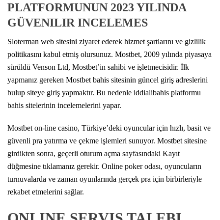
PLATFORMUNUN 2023 YILINDA
GÜVENILIR INCELEMES
Sloterman web sitesini ziyaret ederek hizmet şartlarını ve gizlilik
politikasını kabul etmiş olursunuz. Mostbet, 2009 yılında piyasaya
sürüldü Venson Ltd, Mostbet’in sahibi ve işletmecisidir. İlk
yapmanız gereken Mostbet bahis sitesinin güncel giriş adreslerini
bulup siteye giriş yapmaktır. Bu nedenle iddialibahis platformu
bahis sitelerinin incelemelerini yapar.
Mostbet on-line casino, Türkiye’deki oyuncular için hızlı, basit ve
güvenli pra yatırma ve çekme işlemleri sunuyor. Mostbet sitesine
girdikten sonra, geçerli oturum açma sayfasındaki Kayıt
düğmesine tıklamanız gerekir. Online poker odası, oyuncuların
turnuvalarda ve zaman oyunlarında gerçek pra için birbirleriyle
rekabet etmelerini sağlar.
ONLINE SERVIS TALEBI