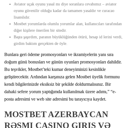
Aviator uçak oyunu yasal mı diye soranlara cevabımız – aviator
oyunu güvenilir olduğu kadar da tamamen yasaldır ve curacao
lisanslıdır.
Mostbet yorumlarda olumlu yorumlar alan, kullanıcıları tarafından
diğer kişilere önerilen bir sitedir.
Başta şaşırdım, paranın büyüklüğünden ötürü, hesap id lerini verdi,
girdim baktım gerçekten de öyle.
Bunlara geri ödeme promosyonları ve ikramiyelerin yanı sıra
doğum günü bonusları ve günün oyunları promosyonları dahildir.
Bu teşvikler, Mostbet’teki kumar deneyiminizi kesinlikle
geliştirecektir. Ardından karşınıza gelen Mostbet üyelik formunu
kendi bilgilerinizde eksiksiz bir şekilde doldurmalısınız. Bir
dahaki sefere yorum yaptığımda kullanılmak üzere adımı,” “e-
posta adresimi ve web site adresimi bu tarayıcıya kaydet.
MOSTBET AZERBAYCAN
RƏSMI CASINO GIRIŞ VƏ