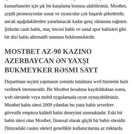
kumarhaneler için şık bir karşılama bonusu alabilirsiniz. Mostbet,
çeşitli promosyonlar sunar ve oyuncular çok başarılı şirketlerdir,
ancak aşağıdakilerden yararlanacak kadar genç olmasına rağmen.
Şirketin canlı bahis, maç öncesi bahis ve sanal spor bahisleri gibi
bir dizi bahis alternatifi sunması beklenmektedir.
MOSTBET AZ-90 KAZINO
AZERBAYCAN ƏN YAXŞI
BUKMEYKER RƏSMI SAYT
Departman seçimi yapmanın zorunlu tutulması weil hizmetin hızlı
verilmek istenmesidir. Bir Mostbet hesabına kaydolduktan sonra,
web sitesinde veya mobil uygulamada oyun oynayabilirsiniz.
Mostbet bahis sitesi 2009 yılından bu yana bahis severlere
güvenilir empieza kaliteli bahis deneyimi sunmaktadır. Eski bir
bahis sitesi olan Mostbet, finansal olarak güçlü bir bahis sitesidir.
Dünyadaki casino siteleri genellikle kullanıcılarına az miktarda