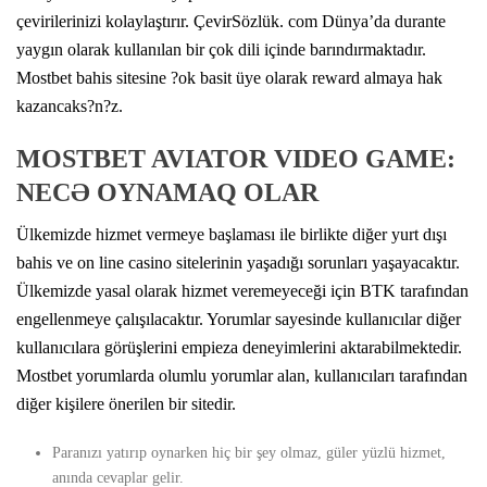
çevirilerinizi kolaylaştırır. ÇevirSözlük. com Dünya’da durante
yaygın olarak kullanılan bir çok dili içinde barındırmaktadır.
Mostbet bahis sitesine ?ok basit üye olarak reward almaya hak
kazancaks?n?z.
MOSTBET AVIATOR VIDEO GAME:
NECƏ OYNAMAQ OLAR
Ülkemizde hizmet vermeye başlaması ile birlikte diğer yurt dışı
bahis ve on line casino sitelerinin yaşadığı sorunları yaşayacaktır.
Ülkemizde yasal olarak hizmet veremeyeceği için BTK tarafından
engellenmeye çalışılacaktır. Yorumlar sayesinde kullanıcılar diğer
kullanıcılara görüşlerini empieza deneyimlerini aktarabilmektedir.
Mostbet yorumlarda olumlu yorumlar alan, kullanıcıları tarafından
diğer kişilere önerilen bir sitedir.
Paranızı yatırıp oynarken hiç bir şey olmaz, güler yüzlü hizmet,
anında cevaplar gelir.