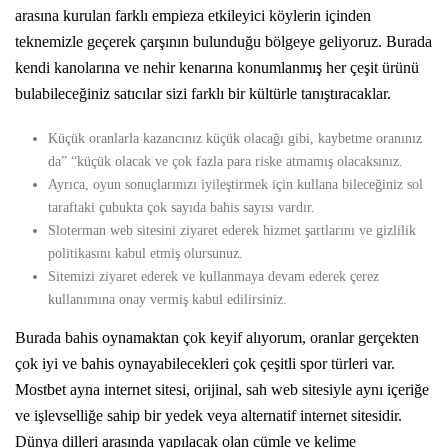
arasına kurulan farklı empieza etkileyici köylerin içinden
teknemizle geçerek çarşının bulunduğu bölgeye geliyoruz. Burada
kendi kanolarına ve nehir kenarına konumlanmış her çeşit ürünü
bulabileceğiniz satıcılar sizi farklı bir kültürle tanıştıracaklar.
Küçük oranlarla kazancınız küçük olacağı gibi, kaybetme oranınız
da” “küçük olacak ve çok fazla para riske atmamış olacaksınız.
Ayrıca, oyun sonuçlarınızı iyileştirmek için kullana bileceğiniz sol
taraftaki çubukta çok sayıda bahis sayısı vardır.
Sloterman web sitesini ziyaret ederek hizmet şartlarını ve gizlilik
politikasını kabul etmiş olursunuz.
Sitemizi ziyaret ederek ve kullanmaya devam ederek çerez
kullanımına onay vermiş kabul edilirsiniz.
Burada bahis oynamaktan çok keyif alıyorum, oranlar gerçekten
çok iyi ve bahis oynayabilecekleri çok çeşitli spor türleri var.
Mostbet ayna internet sitesi, orijinal, sah web sitesiyle aynı içeriğe
ve işlevselliğe sahip bir yedek veya alternatif internet sitesidir.
Dünya dilleri arasında yapılacak olan cümle ve kelime