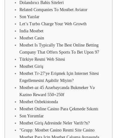
Dolandırıcı Bahis Siteleri
Related Companies To Mostbet Aviator
Son Yazılar
Let’s Turbo Charge Your Web Growth
India Mostbet
Mostbet Casin
Mostbet Is Typically The Best Online Betting
Company That Offers Sports To Bet Upon 97
Türkiye Resmi Web Sitesi
Mostbet Giriş
Mostbet Tr-27′ye Erişmek Için Internet Sitesi
Engellemesini Aşabilir Miyim?
Mostbet-az 45 Azərbaycanda Bukmeker Və
Kazino Reward 550+250f
Mostbet Ozbekistonda
Mostbet Online Casino Para Çekmede Sıkıntı
Son Yorumlar
Mostbet Giriş Adresinde Neler Varifr?n?
“Grupp: Mostbet Casino Resmi Site Casino
Mostbet Para Için Mostbet Çalışma Aynasında