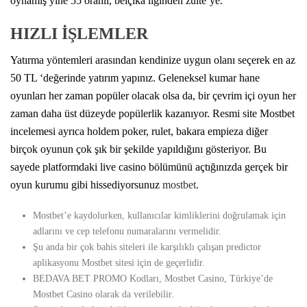
oynamış yine 55 oranlı, belçika liginden zulte’ye.
HIZLI İŞLEMLER
Yatırma yöntemleri arasından kendinize uygun olanı seçerek en az
50 TL ‘değerinde yatırım yapınız. Geleneksel kumar hane
oyunları her zaman popüler olacak olsa da, bir çevrim içi oyun her
zaman daha üst düzeyde popülerlik kazanıyor. Resmi site Mostbet
incelemesi ayrıca holdem poker, rulet, bakara empieza diğer
birçok oyunun çok şık bir şekilde yapıldığını gösteriyor. Bu
sayede platformdaki live casino bölümünü açtığınızda gerçek bir
oyun kurumu gibi hissediyorsunuz
mostbet
.
Mostbet’e kaydolurken, kullanıcılar kimliklerini doğrulamak için
adlarını ve cep telefonu numaralarını vermelidir.
Şu anda bir çok bahis siteleri ile karşılıklı çalışan predictor
aplikasyonu Mostbet sitesi için de geçerlidir.
BEDAVA BET PROMO Kodları, Mostbet Casino, Türkiye’de
Mostbet Casino olarak da verilebilir.