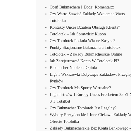
Oceń Bukmachera I Dodaj Komentarz:
Czy Warto Stawiać Zakłady Wzajemne Watts
Totolotku
Kontakty Unces Działem Obsługi Klienta”
Totolotek – Jak Sprawdzić Kupon
Czy Totolotek Posiada Własne Kasyno?
Punkty Stacjonarne Bukmachera Totolotek
Totolotek – Zakłady Bukmacherskie Online
Jak Zarejestrować Konto W Totolotek Pl?
Bukmacher Noblebet Opinia
Liga I Wskazówki Dotyczące Zakładów: Przeglą
Rynków
Czy Totolotek Ma Sporty Wirtualne?
Ligamistrzów I Europy Unces Freebetem 25 Zł 
3 T Totalbet
Czy Bukmacher Totolotek Jest Legalny?
Wybory Prezydenckie I Inne Ciekawe Zakłady 
Ofercie Totolotka
Zakłady Bukmacherskie Bez Konta Bankowego 