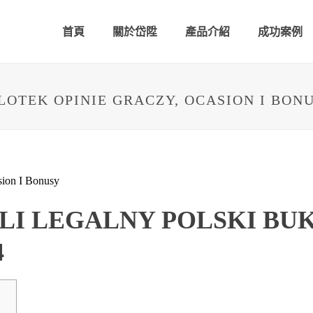
首頁
關於岱陞
產品介紹
成功案例
OTEK OPINIE GRACZY, OCASION I BON
sion I Bonusy
LI LEGALNY POLSKI B
4