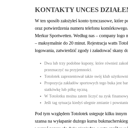
KONTAKTY UNCES DZIAŁE
W ten sposób założyłeś konto tymczasowe, które p
oraz potwierdzenia numeru telefonu komórkowego. 
Merkur Sportwetten. Według nas – company logo na 
– maksymalnie do 20 minut. Rejestracja watts Tot
logowania, zatwierdzić zgody i załadować skany d
Dwa lub trzy podobne kupony, które również zakoń
przeznaczyć na przyjemności.
Totolotek zaprezentował także swój klub użytkowni
Propozycja zakładów sportowych tego buka jest bar
siatkówkę lub piłkę ręczną.
W Totolotku można zatem liczyć na zysk finansowy 
Jeśli tag sytuacja kiedyś ulegnie zmianie i powstan
Pod tym względem Totolotek ustępuje kilku innym o
szansa na wyłapanie dużego kursu bukmacherskiego