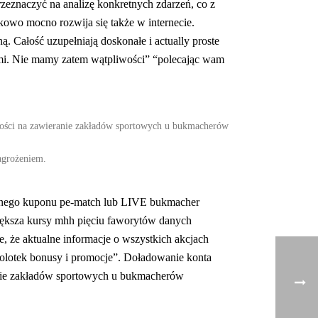
zeznaczyć na analizę konkretnych zdarzeń, co z
kowo mocno rozwija się także w internecie.
. Całość uzupełniają doskonałe i actually proste
iami. Nie mamy zatem wątpliwości” “polecając wam
wości na zawieranie zakładów sportowych u bukmacherów
zagrożeniem.
agranego kuponu pe-match lub LIVE bukmacher
ększa kursy mhh pięciu faworytów danych
, że aktualne informacje o wszystkich akcjach
olotek bonusy i promocje”. Doładowanie konta
anie zakładów sportowych u bukmacherów