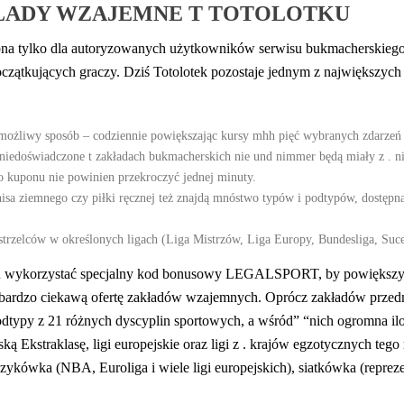
ŁADY WZAJEMNE T TOTOLOTKU
tępna tylko dla autoryzowanych użytkowników serwisu bukmacherskieg
początkujących graczy. Dziś Totolotek pozostaje jednym z największ
 możliwy sposób – codziennie powiększając kursy mhh pięć wybranych zdarzeń 
y niedoświadczone t zakładach bukmacherskich nie und nimmer będą miały z . 
 kuponu nie powinien przekroczyć jednej minuty.
isa ziemnego czy piłki ręcznej też znajdą mnóstwo typów i podtypów, dostępna
zelców w określonych ligach (Liga Mistrzów, Liga Europy, Bundesliga, Sucesi
tku wykorzystać specjalny kod bonusowy LEGALSPORT, by powiększyć o
bardzo ciekawą ofertę zakładów wzajemnych. Oprócz zakładów przed
typy z 21 różnych dyscyplin sportowych, a wśród” “nich ogromna ilość
ą Ekstraklasę, ligi europejskie oraz ligi z . krajów egzotycznych tego 
kówka (NBA, Euroliga i wiele ligi europejskich), siatkówka (repreze