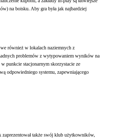
liczenie kuponu, a zakłady in-play są łatwiejsze
ów) na boisku. Aby gra była jak najbardziej
ak we również w lokalach naziemnych z
ieć żadnych problemów z wytypowaniem wyników na
ż w punkcie stacjonarnym skorzystacie ze
prawą odpowiedniego systemu, zapewniającego
ek zaprezentował także swój klub użytkowników,