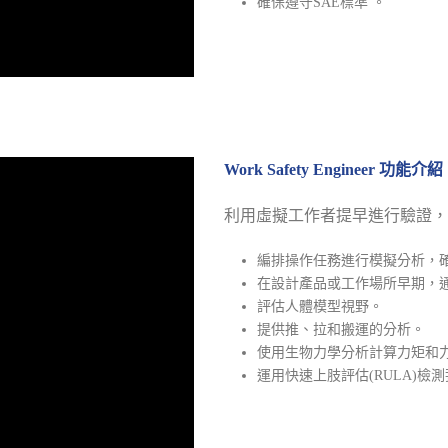
確保遵守SAE標準 。
Work Safety Engineer 功能介紹
利用虛擬工作者提早進行驗證，
編排操作任務進行模擬分析，
在設計產品或工作場所早期，
評估人體模型視野。
提供推、拉和搬運的分析。
使用生物力學分析計算力矩和
運用快速上肢評估(RULA)檢