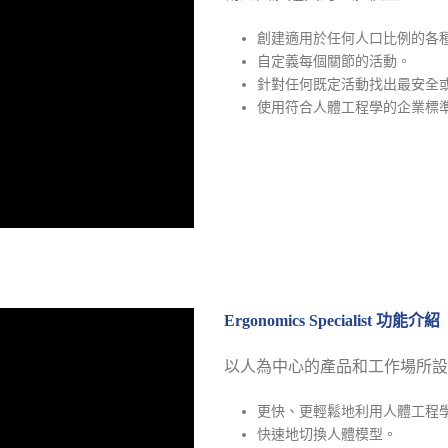
創建適用於任何人口比例的各
自定義每個關節的活動。
針對任何既定活動找出最安全
使用符合人體工程學的企業標
Ergonomics Specialist 功能介紹
以人為中心的產品和工作場所設
更快、更輕鬆地利用人體工程
快速地切換人體模型。