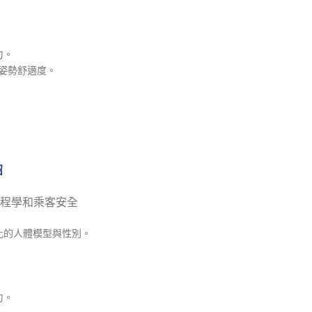
力。
測姿勢舒適度。
紹
程學和乘客安全
比的人體模型與性別。
。
力。