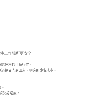
使工作場所更安全
確認任務的可執行性。
通過整合人為因素，以達到節省成本。
力。
測姿勢舒適度。