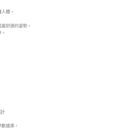
種人體。
或最舒適的姿勢。
準。
計
學數據庫。