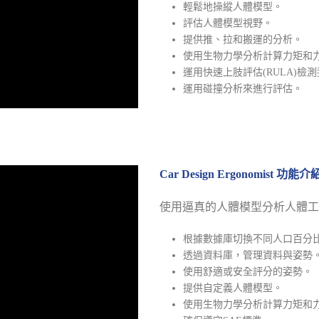
輕鬆地操縱人體模型。
評估人體模型視野。
提供推、拉和搬運的分析。
使用生物力學分析計算力矩和
運用快速上肢評估(RULA)檢
運用碰撞分析來進行評估。
Car Design Ergonomist 功能介
使用逼真的人體模型分析人體工
根據數據庫切換不同人口百分
透過資料庫，管理資料與姿勢
使用舒適或安全評分的姿勢。
提供自定義人體模型。
使用生物力學分析計算力矩和