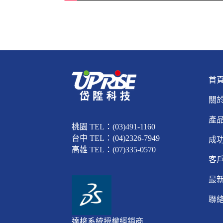
首
關
產
桃園 TEL：(03)491-1160
台中 TEL：(04)2326-7949
成
高雄 TEL：(07)335-0570
客
最
聯
達梭系統授權經銷商