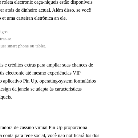
roleta electronic caça-níqueis estão disponíveis.
r atrás de dinheiro actual. Além disso, se você
 et uma carteiran eletrônica an ele.
igos.
trar-se.
uer smart phone ou tablet.
s e créditos extras para ampliar suas chances de
tis electronic até mesmo experiências VIP
 aplicativo Pin Up, operating-system formulários
ign da janela se adapta às características
íqueis.
eradora de cassino virtual Pin Up proporciona
conta para rede social, você não notificará los dos