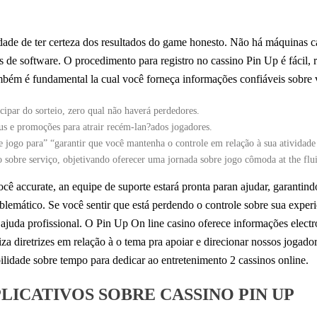
idade de ter certeza dos resultados do game honesto. Não há máquinas c
is de software. O procedimento para registro no cassino Pin Up é fácil,
bém é fundamental la cual você forneça informações confiáveis ​​sobre 
icipar do sorteio, zero qual não haverá perdedores.
us e promoções para atrair recém-lan?ados jogadores.
e jogo para” “garantir que você mantenha o controle em relação à sua atividade
sobre serviço, objetivando oferecer uma jornada sobre jogo cômoda at the fluid
ê accurate, an equipe de suporte estará pronta paran ajudar, garantindo
oblemático. Se você sentir que está perdendo o controle sobre sua expe
ajuda profissional. O Pin Up On line casino oferece informações electr
a diretrizes em relação à o tema pra apoiar e direcionar nossos jogado
bilidade sobre tempo para dedicar ao entretenimento 2 cassinos online.
LICATIVOS SOBRE CASSINO PIN UP