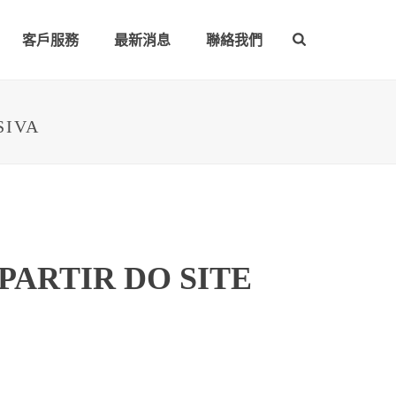
客戶服務
最新消息
聯絡我們
SIVA
PARTIR DO SITE