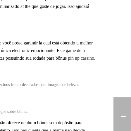
liarizado at the que goste de jogar. Isso ajudará
 você possa garantir la cual está obtendo u melhor
 única electronic emocionante. Este game de 5
stas possuindo sua rodada para bônus
pin up cassino
.
cassinos foram decorados com imagens de belezas
ogos sobre bônus.
ino não oferece nenhum bônus sem depósito para
tanto, isso não cuenta que a marca não decida