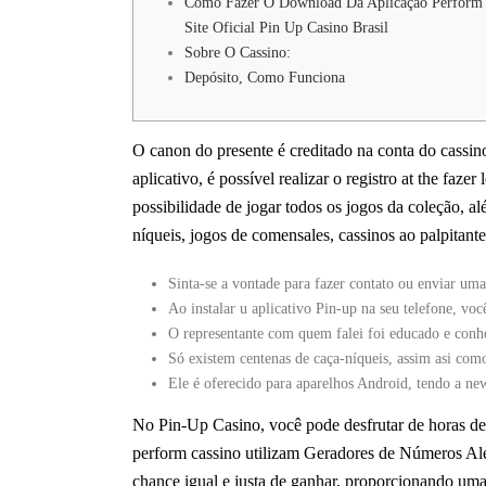
Como Fazer O Download Da Aplicação Perform
Site Oficial Pin Up Casino Brasil
Sobre O Cassino:
Depósito, Como Funciona
O canon do presente é creditado na conta do cassino
aplicativo, é possível realizar o registro at the faz
possibilidade de jogar todos os jogos da coleção, a
níqueis, jogos de comensales, cassinos ao palpitante
Sinta-se a vontade para fazer contato ou enviar u
Ao instalar u aplicativo Pin-up na seu telefone, v
O representante com quem falei foi educado e conh
Só existem centenas de caça-níqueis, assim asi como
Ele é oferecido para aparelhos Android, tendo a n
No Pin-Up Casino, você pode desfrutar de horas de 
perform cassino utilizam Geradores de Números Alea
chance igual e justa de ganhar, proporcionando uma 