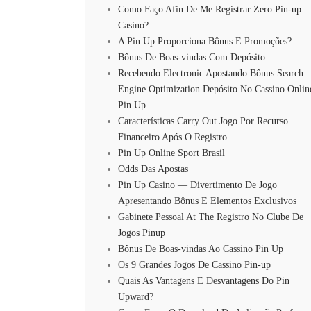
Como Faço Afin De Me Registrar Zero Pin-up
Casino?
A Pin Up Proporciona Bônus E Promoções?
Bônus De Boas-vindas Com Depósito
Recebendo Electronic Apostando Bônus Search
Engine Optimization Depósito No Cassino Onlin
Pin Up
Características Carry Out Jogo Por Recurso
Financeiro Após O Registro
Pin Up Online Sport Brasil
Odds Das Apostas
Pin Up Casino — Divertimento De Jogo
Apresentando Bônus E Elementos Exclusivos
Gabinete Pessoal At The Registro No Clube De
Jogos Pinup
Bônus De Boas-vindas Ao Cassino Pin Up
Os 9 Grandes Jogos De Cassino Pin-up
Quais As Vantagens E Desvantagens Do Pin
Upward?