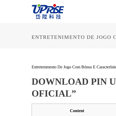
ENTRETENIMENTO DE JOGO 
Entretenimento De Jogo Com Bónus E Característic
DOWNLOAD PIN UP 
OFICIAL”
Content