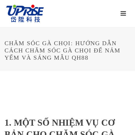
CHĂM SÓC GÀ CHỌI: HƯỚNG DẪN
CÁCH CHĂM SÓC GÀ CHỌI ĐỂ NẢM
YẾM VÀ SÁNG MẪU QH88
1. MỘT SỐ NHIỆM VỤ CƠ
BẢN CHO CHĂM SÓC GÀ