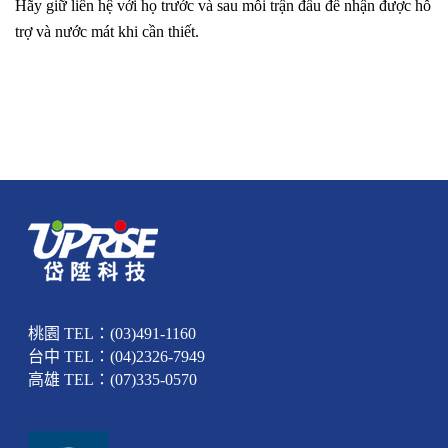
Hãy giữ liên hệ với họ trước và sau mỗi trận đấu để nhận được hỗ
trợ và nước mát khi cần thiết.
桃園 TEL：(03)491-1160
台中 TEL：(04)2326-7949
高雄 TEL：(07)335-0570