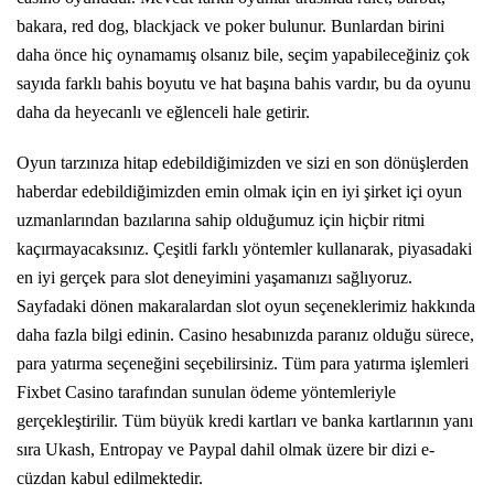
bakara, red dog, blackjack ve poker bulunur. Bunlardan birini
daha önce hiç oynamamış olsanız bile, seçim yapabileceğiniz çok
sayıda farklı bahis boyutu ve hat başına bahis vardır, bu da oyunu
daha da heyecanlı ve eğlenceli hale getirir.
Oyun tarzınıza hitap edebildiğimizden ve sizi en son dönüşlerden
haberdar edebildiğimizden emin olmak için en iyi şirket içi oyun
uzmanlarından bazılarına sahip olduğumuz için hiçbir ritmi
kaçırmayacaksınız. Çeşitli farklı yöntemler kullanarak, piyasadaki
en iyi gerçek para slot deneyimini yaşamanızı sağlıyoruz.
Sayfadaki dönen makaralardan slot oyun seçeneklerimiz hakkında
daha fazla bilgi edinin. Casino hesabınızda paranız olduğu sürece,
para yatırma seçeneğini seçebilirsiniz. Tüm para yatırma işlemleri
Fixbet Casino tarafından sunulan ödeme yöntemleriyle
gerçekleştirilir. Tüm büyük kredi kartları ve banka kartlarının yanı
sıra Ukash, Entropay ve Paypal dahil olmak üzere bir dizi e-
cüzdan kabul edilmektedir.