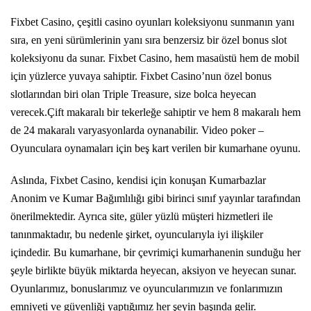
Fixbet Casino, çeşitli casino oyunları koleksiyonu sunmanın yanı
sıra, en yeni sürümlerinin yanı sıra benzersiz bir özel bonus slot
koleksiyonu da sunar. Fixbet Casino, hem masaüstü hem de mobil
için yüzlerce yuvaya sahiptir. Fixbet Casino’nun özel bonus
slotlarından biri olan Triple Treasure, size bolca heyecan
verecek.Çift makaralı bir tekerleğe sahiptir ve hem 8 makaralı hem
de 24 makaralı varyasyonlarda oynanabilir. Video poker –
Oyunculara oynamaları için beş kart verilen bir kumarhane oyunu.
Aslında, Fixbet Casino, kendisi için konuşan Kumarbazlar
Anonim ve Kumar Bağımlılığı gibi birinci sınıf yayınlar tarafından
önerilmektedir. Ayrıca site, güler yüzlü müşteri hizmetleri ile
tanınmaktadır, bu nedenle şirket, oyuncularıyla iyi ilişkiler
içindedir. Bu kumarhane, bir çevrimiçi kumarhanenin sunduğu her
şeyle birlikte büyük miktarda heyecan, aksiyon ve heyecan sunar.
Oyunlarımız, bonuslarımız ve oyuncularımızın ve fonlarımızın
emniyeti ve güvenliği yaptığımız her şeyin başında gelir.