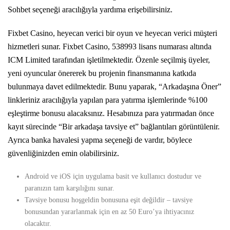
Sohbet seçeneği aracılığıyla yardıma erişebilirsiniz.
Fixbet Casino, heyecan verici bir oyun ve heyecan verici müşteri
hizmetleri sunar. Fixbet Casino, 538993 lisans numarası altında
ICM Limited tarafından işletilmektedir. Özenle seçilmiş üyeler,
yeni oyuncular önererek bu projenin finansmanına katkıda
bulunmaya davet edilmektedir. Bunu yaparak, “Arkadaşına Öner”
linkleriniz aracılığıyla yapılan para yatırma işlemlerinde %100
eşleştirme bonusu alacaksınız. Hesabınıza para yatırmadan önce
kayıt sürecinde “Bir arkadaşa tavsiye et” bağlantıları görüntülenir.
Ayrıca banka havalesi yapma seçeneği de vardır, böylece
güvenliğinizden emin olabilirsiniz.
Android ve iOS için uygulama basit ve kullanıcı dostudur ve
paranızın tam karşılığını sunar.
Tavsiye bonusu hoşgeldin bonusuna eşit değildir – tavsiye
bonusundan yararlanmak için en az 50 Euro’ya ihtiyacınız
olacaktır.