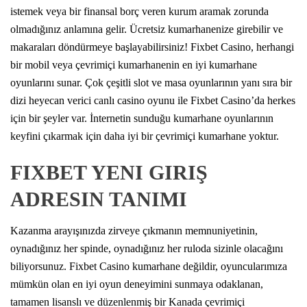
istemek veya bir finansal borç veren kurum aramak zorunda
olmadığınız anlamına gelir. Ücretsiz kumarhanenize girebilir ve
makaraları döndürmeye başlayabilirsiniz! Fixbet Casino, herhangi
bir mobil veya çevrimiçi kumarhanenin en iyi kumarhane
oyunlarını sunar. Çok çeşitli slot ve masa oyunlarının yanı sıra bir
dizi heyecan verici canlı casino oyunu ile Fixbet Casino’da herkes
için bir şeyler var. İnternetin sunduğu kumarhane oyunlarının
keyfini çıkarmak için daha iyi bir çevrimiçi kumarhane yoktur.
FIXBET YENI GIRIŞ
ADRESIN TANIMI
Kazanma arayışınızda zirveye çıkmanın memnuniyetinin,
oynadığınız her spinde, oynadığınız her ruloda sizinle olacağını
biliyorsunuz. Fixbet Casino kumarhane değildir, oyuncularımıza
mümkün olan en iyi oyun deneyimini sunmaya odaklanan,
tamamen lisanslı ve düzenlenmiş bir Kanada çevrimiçi