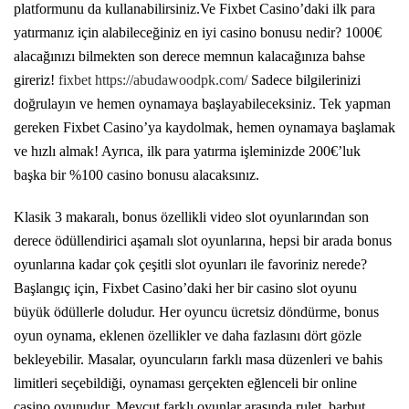
platformunu da kullanabilirsiniz.Ve Fixbet Casino’daki ilk para
yatırmanız için alabileceğiniz en iyi casino bonusu nedir? 1000€
alacağınızı bilmekten son derece memnun kalacağınıza bahse
gireriz!
fixbet https://abudawoodpk.com/
Sadece bilgilerinizi
doğrulayın ve hemen oynamaya başlayabileceksiniz. Tek yapman
gereken Fixbet Casino’ya kaydolmak, hemen oynamaya başlamak
ve hızlı almak! Ayrıca, ilk para yatırma işleminizde 200€’luk
başka bir %100 casino bonusu alacaksınız.
Klasik 3 makaralı, bonus özellikli video slot oyunlarından son
derece ödüllendirici aşamalı slot oyunlarına, hepsi bir arada bonus
oyunlarına kadar çok çeşitli slot oyunları ile favoriniz nerede?
Başlangıç için, Fixbet Casino’daki her bir casino slot oyunu
büyük ödüllerle doludur. Her oyuncu ücretsiz döndürme, bonus
oyun oynama, eklenen özellikler ve daha fazlasını dört gözle
bekleyebilir. Masalar, oyuncuların farklı masa düzenleri ve bahis
limitleri seçebildiği, oynaması gerçekten eğlenceli bir online
casino oyunudur. Mevcut farklı oyunlar arasında rulet, barbut,