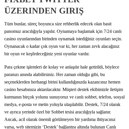
ÜZERINDEN GIRIŞ
Tüm bunlar, süreç boyunca size rehberlik edecek olan basit
panomuz aracılığıyla yapılır. Oynamaya başlamak için 7/24 canlı
casino oyunlarından birinden oynamak istediğiniz oyunları seçin.
Oynanacak o kadar çok oyun var ki, her zaman zevk alacağınız
bir oyun ve keşfedeceğiniz yeni oyunlar vardır.
Para çekme işlemleri de kolay ve anlaşılır hale getirildi, böylece
paranızı anında alabilirsiniz. Her zaman olduğu gibi, bu
seçeneklerden herhangi birini kullandığınızda kazancınız hemen
casino hesabınıza aktarılacaktır. Müşteri destek ekibimizle iletişim
kurmanın birçok yolunu sunuyoruz ve canlı sohbet, telefon, sosyal
medya, e-posta ve metin yoluyla ulaşılabilir. Destek, 7/24 olarak
ve ayrıca yerinde özel bir Sohbet tesisi aracılığıyla sağlanır.
Ancak, acil olarak önemli görülmeyen bir yardıma ihtiyacınız
varsa, web sitemizin ‘Destek’ bağlantısı altında bulunan Canlı