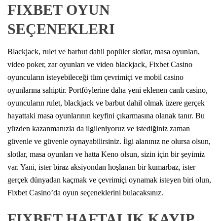
FIXBET OYUN
SEÇENEKLERI
Blackjack, rulet ve barbut dahil popüler slotlar, masa oyunları,
video poker, zar oyunları ve video blackjack, Fixbet Casino
oyuncuların isteyebileceği tüm çevrimiçi ve mobil casino
oyunlarına sahiptir. Portföylerine daha yeni eklenen canlı casino,
oyuncuların rulet, blackjack ve barbut dahil olmak üzere gerçek
hayattaki masa oyunlarının keyfini çıkarmasına olanak tanır. Bu
yüzden kazanmanızla da ilgileniyoruz ve istediğiniz zaman
güvenle ve güvenle oynayabilirsiniz. İlgi alanınız ne olursa olsun,
slotlar, masa oyunları ve hatta Keno olsun, sizin için bir şeyimiz
var. Yani, ister biraz aksiyondan hoşlanan bir kumarbaz, ister
gerçek dünyadan kaçmak ve çevrimiçi oynamak isteyen biri olun,
Fixbet Casino’da oyun seçeneklerini bulacaksınız.
FIXBET HAFTALIK KAYIP