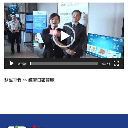
視
訊
播
放
器
00:00
03:54
點擊查看 >>
經濟日報報導