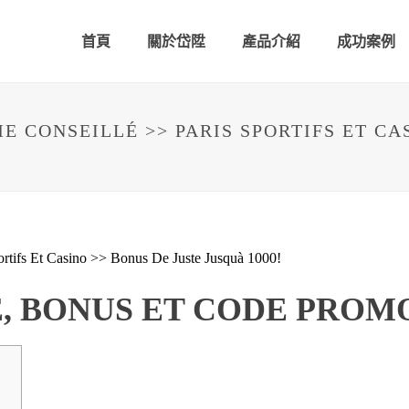
首頁
關於岱陞
產品介紹
成功案例
E CONSEILLÉ >> PARIS SPORTIFS ET CA
ortifs Et Casino >> Bonus De Juste Jusquà 1000!
, BONUS ET CODE PROMO 