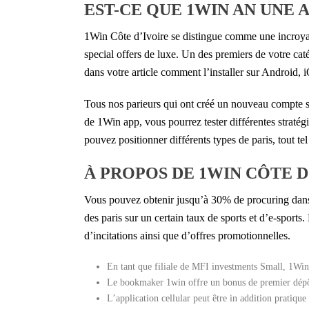
EST-CE QUE 1WIN AN UNE 
1Win Côte d’Ivoire se distingue comme une incroyabl
special offers de luxe. Un des premiers de votre catég
dans votre article comment l’installer sur Android
Tous nos parieurs qui ont créé un nouveau compte 
de 1Win app, vous pourrez tester différentes stratégi
pouvez positionner différents types de paris, tout tel 
À PROPOS DE 1WIN CÔTE D
Vous pouvez obtenir jusqu’à 30% de procuring dans l
des paris sur un certain taux de sports et d’e-sports
d’incitations ainsi que d’offres promotionnelles.
En tant que filiale de MFI investments Small, 1Win 
Le bookmaker 1win offre un bonus de premier dépô
L’application cellular peut être in addition pratiq