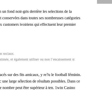
n fond noir-gris derrière les selections de la
nt conservées dans toutes ses nombreuses catégories
 customers ivoiriens qui effectuent leur premier
as sociaux.
stimée, et également utiliser ou non l’encaissement si
és sur des fits amicaux, y re?u le football féminin.
 une large sélection de résultats possibles. Dans ce
re nombre peut être supérieur à ten. 1win Casino