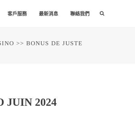
客戶服務
最新消息
聯絡我們
SINO >> BONUS DE JUSTE
JUIN 2024