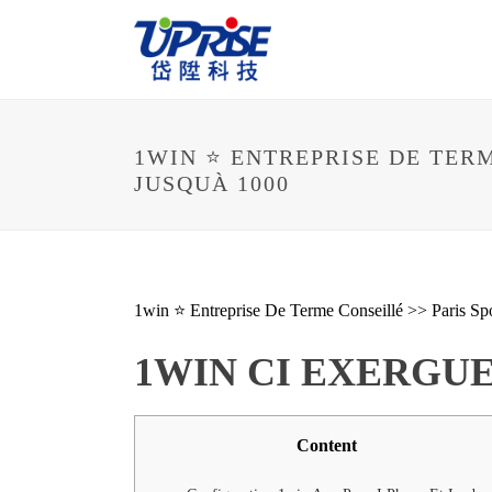
1WIN ⭐ ENTREPRISE DE TERM
JUSQUÀ 1000
1win ⭐ Entreprise De Terme Conseillé >> Paris Sp
1WIN CI EXERGUE
Content