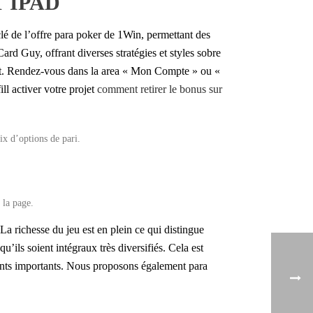
 IPAD
lé de l’offre para poker de 1Win, permettant des
d Guy, offrant diverses stratégies et styles sobre
épôt. Rendez-vous dans la area « Mon Compte » ou «
l activer votre projet
comment retirer le bonus sur
x d’options de pari.
 la page.
La richesse du jeu est en plein ce qui distingue
u’ils soient intégraux très diversifiés. Cela est
ts importants. Nous proposons également para