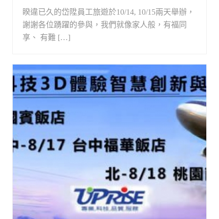
睽違已久的岱陞員工旅遊於10/14, 10/15兩天舉辦，
謝謝各位踴躍的參與，我們就像家人般，有福同
享、 有難 […]