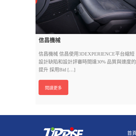
信昌機械
信昌機械 信昌使用3DEXPERIENCE平台縮短
設計缺陷和設計評審時間達30% 品質與速度的
提升 採用Bid […]
閱讀更多
首