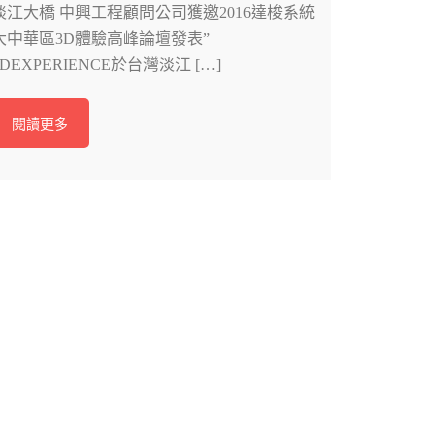
淡江大橋 中興工程顧問公司獲邀2016達梭系統
大中華區3D體驗高峰論壇發表”
3DEXPERIENCE於台灣淡江 […]
閱讀更多