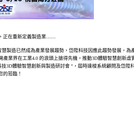
，正在重新定義製造業……
新、智慧製造已然成為產業發展趨勢，岱陞科技因應此趨勢發展，為
灣產業界在工業4.0 的浪頭上搶得先機，推動3D體驗智慧創新
岱陞科技3D體驗智慧創新與製造研討會 “，屆時達梭系統顧問及岱
您的蒞臨！