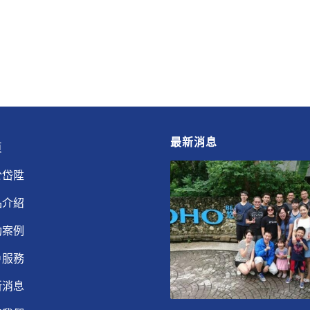
最新消息
頁
於岱陞
品介紹
功案例
戶服務
新消息